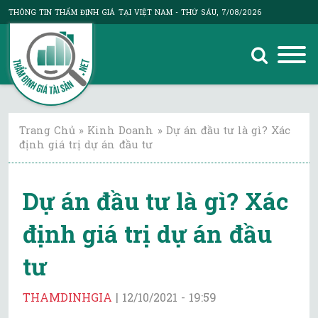
THÔNG TIN THẨM ĐỊNH GIÁ TẠI VIỆT NAM
- THỨ SÁU, 7/08/2026
Trang Chủ
»
Kinh Doanh
»
Dự án đầu tư là gì? Xác
định giá trị dự án đầu tư
Dự án đầu tư là gì? Xác
định giá trị dự án đầu
tư
THAMDINHGIA
|
12/10/2021 - 19:59