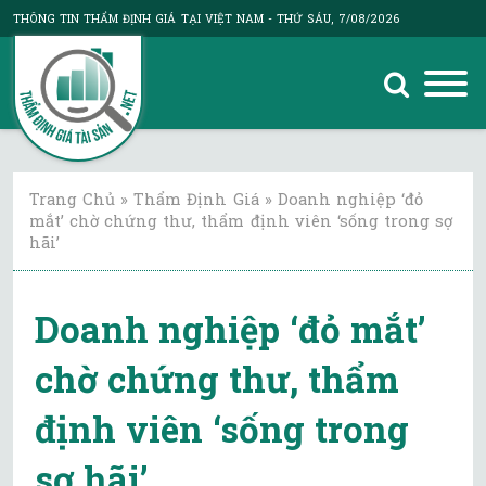
THÔNG TIN THẨM ĐỊNH GIÁ TẠI VIỆT NAM
- THỨ SÁU, 7/08/2026
Trang Chủ
»
Thẩm Định Giá
»
Doanh nghiệp ‘đỏ
mắt’ chờ chứng thư, thẩm định viên ‘sống trong sợ
hãi’
Doanh nghiệp ‘đỏ mắt’
chờ chứng thư, thẩm
định viên ‘sống trong
sợ hãi’