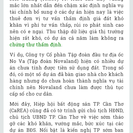
mắc lớn nhất dẫn đến chậm xác định nghĩa vụ
tài chính bổ sung ở các dự án hiện nay là việc
thuê đơn vị tư vấn thẩm định giá đất khó
khăn vì phí tư vấn thấp, rủi ro phát sinh cao
nên có e ngại. Thu thập dữ liệu giá thị trường
hiện rất khó, có dự án cả năm làm không ra
chứng thư thẩm định
.
Ví dụ, Công ty Cổ phần Tập đoàn đầu tư địa ốc
No Va (Tập đoàn Novaland) hiện có nhiều dự
án chưa tính được tiền sử dụng đất. Trong số
đó, có một số dự án đã bàn giao nhà cho khách
hàng nhưng do chưa hoàn thành nghĩa vụ tài
chính nên Novaland chưa làm được thủ tục
cấp sổ cho cư dân.
Mới đây, Hiệp hội bất động sản TP. Cần Thơ
(CaREA) cũng đã có tờ trình gửi chủ tịch HĐND,
chủ tịch UBND TP. Cần Thơ về việc sớm tháo
gỡ các khó khăn, vướng mắc, bức xúc tại các
dự án BĐS. Nổi bật là kiến nghị TP sớm ban