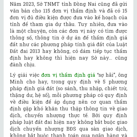
Năm 2023, Sở TNMT tỉnh Đồng Nai cũng đã gửi
văn bản cho 115 đơn vị thẩm định và đã có 15
đơn vị đủ điều kiện được đưa vào kế hoạch của
tỉnh để tham gia dự thầu. Tuy nhiên, đưa vào
là một chuyện, còn các đơn vị này có tìm được
thông số, thông tin ở dự án để thẩm định giá
đất như các phương pháp tính giá đất của Luật
Đất đai 2013 hay không, có dám tiếp tục thẩm
định hay không thì hiện nay Sở này… cũng
đành chịu.
Lý giải việc
đơn vị thẩm định giá
“sợ hãi”, ông
Minh cho hay, trong quy định về 5 phương
pháp định giá đất (so sánh, thu nhập, chiết trừ,
thặng dư, hệ số), mỗi phương pháp có quy định
về điều kiện để áp dụng nên cơ quan thẩm
định gặp khó khăn thu thập thông tin về giao
dịch, chuyển nhượng thực tế. Bởi quy định
pháp luật đất đai hiện nay không bắt buộc giao
dịch chuyển nhượng BĐS qua sàn giao dịch,
không bắt buộc thanh toán qua ngân hàng và