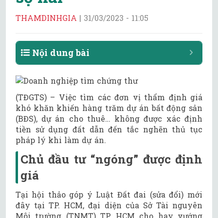
THAMDINHGIA
|
31/03/2023 - 11:05
Nội dung bài
(TĐGTS) – Việc tìm các đơn vị thẩm định giá
khó khăn khiến hàng trăm dự án bất động sản
(BĐS), dự án cho thuê… không được xác định
tiền sử dụng đất dẫn đến tắc nghẽn thủ tục
pháp lý khi làm dự án.
Chủ đầu tư “ngóng” được định
giá
Tại hội thảo góp ý Luật Đất đai (sửa đổi) mới
đây tại TP. HCM, đại diện của Sở Tài nguyên
Môi trường (TNMT) TP. HCM cho hay vướng