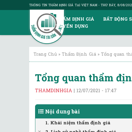
THÔNG TIN THẨM ĐỊNH GIÁ TẠI VIỆT NAM
- THỨ BẢY, 8/08/20
THẨM ĐỊNH GIÁ
BẤT ĐỘNG 
TUYỂN DỤNG
Trang Chủ
»
Thẩm Định Giá
»
Tổng quan th
Tổng quan thẩm định
THAMDINHGIA
|
12/07/2021 - 17:47
Nội dung bài
1. Khái niệm thẩm định giá
2. Lịch sử nghề thẩm định giá