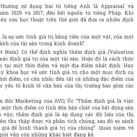
thường sử dụng hai từ tiếng Anh là Appraisal và
năm 1529 và 1817, đều bắt nguồn từ tiếng Pháp. Khi
ên cứu học thuật trên thế giới đã đưa ra nhiều định
là sự ước tính giá trị bằng tiền của một vật, của một
 hành của tài sản trong kinh doanh”.
t Nam): Có thể định nghĩa thẩm định giá (Valuation
xác định giá trị của một tài sản. Hoặc đó là cách thức
nh tại một thời điểm và một địa điểm nhất định. Hay
y khoa học về ước tính giá trị cho một mục đích cụ
thời điểm, có cân nhắc đến tất cả những đặc điểm của
ác yếu tố kinh tế căn bản của thị trường bao gồm các
m đốc Marketing của AVO, Úc “Thẩm định giá là việc
i một thời điểm có tính đến bản chất của bất động sản
 vậy, thẩm định giá là áp dụng các dữ liệu của thị
ên thu thập được và phân tích chúng, sau đó so sánh
 giá để hình thành giá trị của chúng”. Quan niệm về
 giới vẫn còn những khác biệt đáng kể.