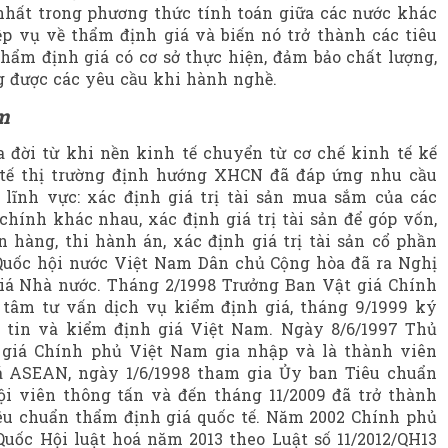
 nhất trong phương thức tính toán giữa các nước khác
p vụ về thẩm định giá và biến nó trở thành các tiêu
hẩm định giá có cơ sở thực hiện, đảm bảo chất lượng,
g được các yêu cầu khi hành nghề.
m
 đời từ khi nền kinh tế chuyển từ cơ chế kinh tế kế
 tế thị trường định hướng XHCN đã đáp ứng nhu cầu
lĩnh vực: xác định giá trị tài sản mua sắm của các
hính khác nhau, xác định giá trị tài sản để góp vốn,
hàng, thi hành án, xác định giá trị tài sản cổ phần
Quốc hội nước Việt Nam Dân chủ Cộng hòa đã ra Nghị
iá Nhà nước. Tháng 2/1998 Trưởng Ban Vật giá Chính
 tâm tư vấn dịch vụ kiểm định giá, tháng 9/1999 ký
 tin và kiểm định giá Việt Nam. Ngày 8/6/1997 Thủ
giá Chính phủ Việt Nam gia nhập và là thành viên
á ASEAN, ngày 1/6/1998 tham gia Ủy ban Tiêu chuẩn
ội viên thông tấn và đến tháng 11/2009 đã trở thành
êu chuẩn thẩm định giá quốc tế. Năm 2002 Chính phủ
uốc Hội luật hoá năm 2013 ​theo Luật số 11/2012/QH13