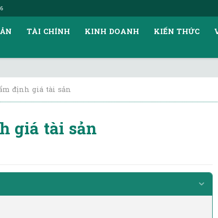
26
SẢN
TÀI CHÍNH
KINH DOANH
KIẾN THỨC
ẩm định giá tài sản
 giá tài sản