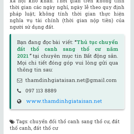
xã hội khó khăn. Thời gian trên không tính
thời gian các ngày nghỉ, ngày lễ theo quy định
pháp luật; không tính thời gian thực hiện
nghĩa vụ tài chính (thời gian nộp tiền) của
người sử dụng đất.
Bạn đang đọc bài viết:
“
Thủ tục chuyển
đất thổ canh sang thổ cư năm
2021
”
tại chuyên mục tin Bất động sản.
Mọi chi tiết đóng góp vui lòng gửi qua
thông tin sau:
thamdinhgiataisan.net@gmail.com
097 113 8889
www.thamdinhgiataisan.net
Tags
:
chuyển đổi thổ canh sang thổ cư
,
đất
thổ canh
,
đất thổ cư