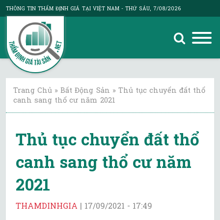
THÔNG TIN THẨM ĐỊNH GIÁ TẠI VIỆT NAM
- THỨ SÁU, 7/08/2026
Trang Chủ
»
Bất Động Sản
»
Thủ tục chuyển đất thổ
canh sang thổ cư năm 2021
Thủ tục chuyển đất thổ
canh sang thổ cư năm
2021
THAMDINHGIA
|
17/09/2021 - 17:49