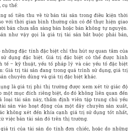
 cụ thể:
tổng số tiền thu về từ bán tài sản trong điều kiện thời
so với thời gian bình thường cần có để thực hiện giao
gười bán chưa sẵn sàng bán hoặc bán không tự nguyện.
n như vậy gọi là giá trị tài sản bắt buộc phải bán,
n có những đặc tính đặc biệt chỉ thu hút sự quan tâm của
ử dụng đặc biệt. Giá trị đặc biệt có thể được hình
h tế – kỹ thuật, yếu tố pháp lý và các yếu tố đặc biệt
m: Giá trị tài sản đang trong quá trình sử dụng, giá trị
i sản chuyên dùng và giá trị đặc biệt khác.
dụng
là giá trị phi thị trường được xem xét từ giác độ
o một mục đích riêng biệt, do đó không liên quan đến
á loại tài sản này, thẩm định viên tập trung chủ yếu
tài sản vào hoạt động của một dây chuyền sản xuất,
c không xét đến khía cạnh giá trị sử dụng tốt nhất,
từ việc bán tài sản đó trên thị trường.
 giá trị của tài sản do tính đơn chiếc, hoặc do những