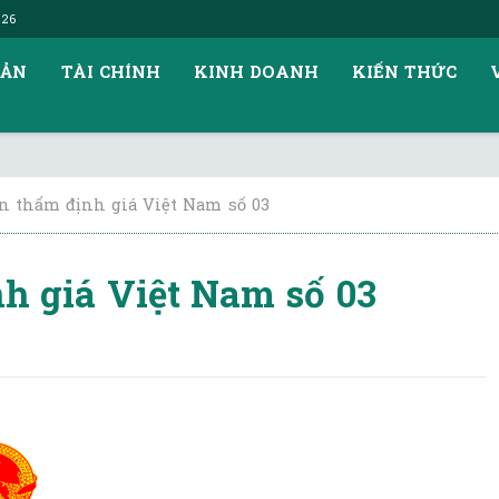
026
SẢN
TÀI CHÍNH
KINH DOANH
KIẾN THỨC
n thẩm định giá Việt Nam số 03
h giá Việt Nam số 03