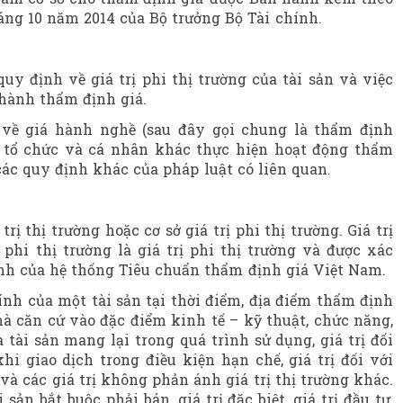
áng
10
năm
2014
của Bộ trưởng Bộ Tài chính.
uy định về giá trị phi thị trường của tài sản và việc
 hành thẩm định giá.
 về giá hành nghề (sau đây gọi chung là thẩm định
c tổ chức và cá nhân khác thực hiện hoạt động thẩm
các quy định khác của pháp luật có liên quan.
á trị thị trường hoặc cơ sở giá trị phi thị trường. Giá trị
ị phi thị trường là giá trị phi thị trường và được xác
ịnh của hệ thống Tiêu chuẩn thẩm định giá Việt Nam.
ính của một tài sản tại thời điểm, địa điểm thẩm định
mà căn cứ vào đặc điểm kinh tế – kỹ thuật, chức năng,
 tài sản mang lại trong quá trình sử dụng, giá trị đối
khi giao dịch trong điều kiện hạn chế, giá trị đối với
và các giá trị không phản ánh giá trị thị trường khác.
i sản bắt buộc phải bán, giá trị đặc biệt, giá trị đầu tư,