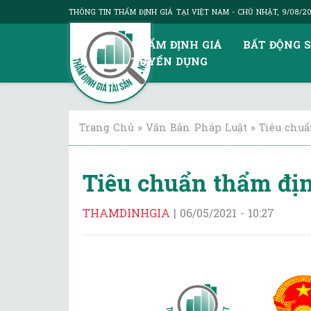
THÔNG TIN THẨM ĐỊNH GIÁ TẠI VIỆT NAM
- CHỦ NHẬT, 9/08/2
THẨM ĐỊNH GIÁ
BẤT ĐỘNG 
TUYỂN DỤNG
Trang Chủ
»
Văn Bản Pháp Luật
»
Tiêu chuẩ
Tiêu chuẩn thẩm địn
THAMDINHGIA
|
06/05/2021 - 10:27