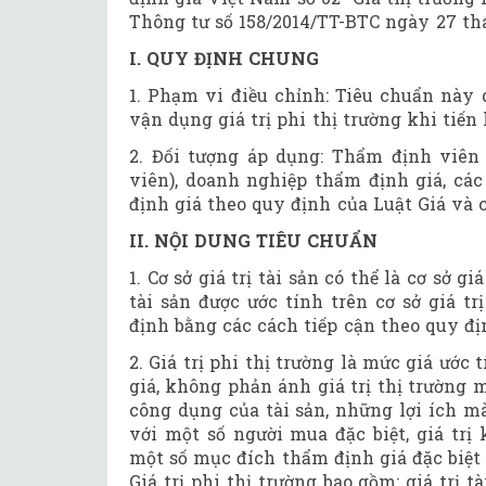
Thông tư số 158/2014/TT-BTC
n
gày
27
th
I. QUY ĐỊNH CHUNG
1. Phạm vi điều chỉnh: Tiêu chuẩn này q
vận dụng giá trị phi thị trường khi tiến
2. Đối tượng áp dụng: Thẩm định viên
viên), doanh nghiệp thẩm định giá, cá
định giá theo quy định của Luật Giá và 
II. NỘI DUNG TIÊU CHUẨN
1. Cơ sở giá trị tài sản có thể là cơ sở gi
tài sản được ước tính trên cơ sở giá tr
định bằng các cách tiếp cận theo quy đ
2. Giá trị phi thị trường
là mức giá ước t
giá, không phản ánh giá trị thị trường 
công dụng của tài sản, những lợi ích mà
với một số người mua đặc biệt, giá trị 
một số mục đích thẩm định giá đặc biệt 
Giá trị phi thị trường bao gồm: giá trị tà