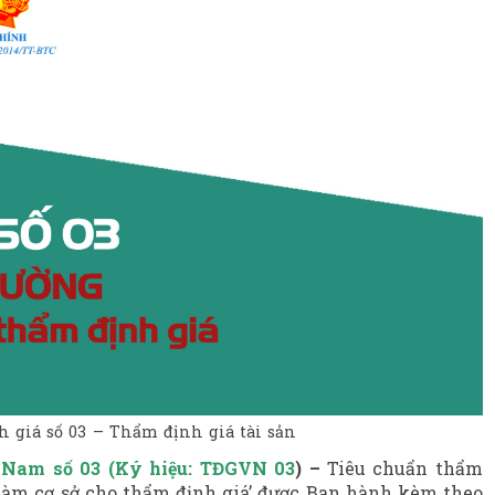
 giá số 03 – Thẩm định giá tài sản
t Nam
số 03 (Ký hiệu: TĐGVN 03
) –
Tiêu chuẩn
t
hẩm
 làm cơ sở cho thẩm định giá’ được
Ban hành kèm theo