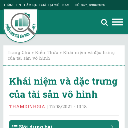
THÔNG TIN THẨM ĐỊNH GIÁ TẠI VIỆT NAM
- THỨ BẢY, 8/08/2026
Trang Chủ
»
Kiến Thức
»
Khái niệm và đặc trưng
của tài sản vô hình
Khái niệm và đặc trưng
của tài sản vô hình
THAMDINHGIA
|
12/08/2021 - 10:18
Nội dung bài