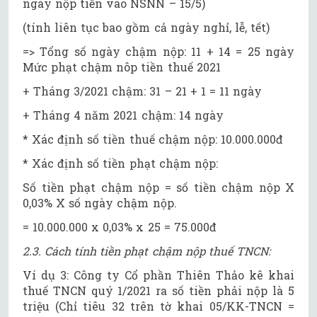
ngày nộp tiền vào NSNN – 15/5)
(tính liên tục bao gồm cả ngày nghỉ, lễ, tết)
=> Tổng số ngày chậm nộp: 11 + 14 = 25 ngày
Mức phạt chậm nôp tiền thuế 2021
+ Tháng 3/2021 chậm: 31 – 21 + 1 = 11 ngày
+ Tháng 4 năm 2021 chậm: 14 ngày
* Xác định số tiền thuế chậm nộp: 10.000.000đ
* Xác định số tiền phạt chậm nộp:
Số tiền phạt chậm nộp = số tiền chậm nộp X
0,03% X số ngày chậm nộp.
= 10.000.000 x 0,03% x 25 = 75.000đ
2.3. Cách tính tiền phạt chậm nộp thuế TNCN:
Ví dụ 3: Công ty Cổ phần Thiên Thảo kê khai
thuế TNCN quý 1/2021 ra số tiền phải nộp là 5
triệu (Chỉ tiêu 32 trên tờ khai 05/KK-TNCN =