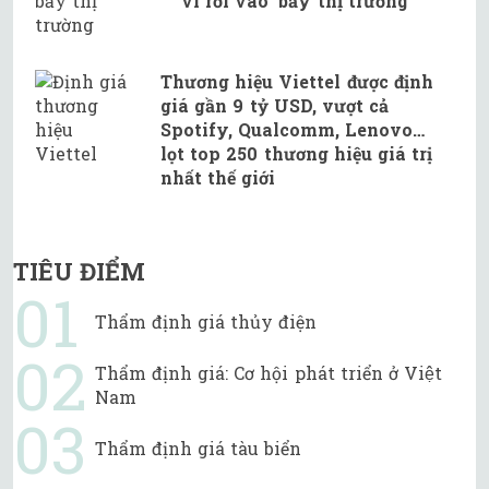
vì rơi vào ‘bẫy thị trường
Thương hiệu Viettel được định
giá gần 9 tỷ USD, vượt cả
Spotify, Qualcomm, Lenovo…
lọt top 250 thương hiệu giá trị
nhất thế giới
TIÊU ĐIỂM
Thẩm định giá thủy điện
Thẩm định giá: Cơ hội phát triển ở Việt
Nam
Thẩm định giá tàu biển