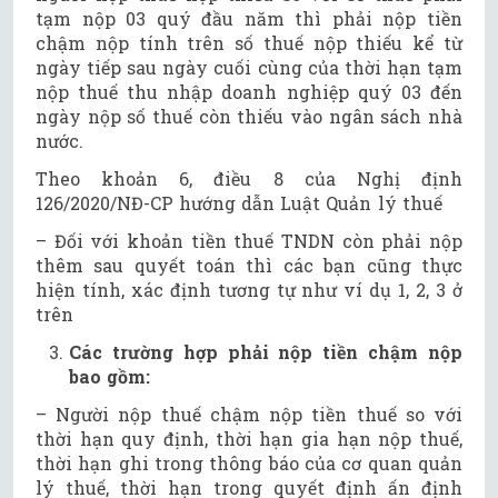
tạm nộp 03 quý đầu năm thì phải nộp tiền
chậm nộp tính trên số thuế nộp thiếu kể từ
ngày tiếp sau ngày cuối cùng của thời hạn tạm
nộp thuế thu nhập doanh nghiệp quý 03 đến
ngày nộp số thuế còn thiếu vào ngân sách nhà
nước.
Theo khoản 6, điều 8 của Nghị định
126/2020/NĐ-CP hướng dẫn Luật Quản lý thuế
– Đối với khoản tiền thuế TNDN còn phải nộp
thêm sau quyết toán thì các bạn cũng thực
hiện tính, xác định tương tự như ví dụ 1, 2, 3 ở
trên
Các trường hợp phải nộp tiền chậm nộp
bao gồm:
– Người nộp thuế chậm nộp tiền thuế so với
thời hạn quy định, thời hạn gia hạn nộp thuế,
thời hạn ghi trong thông báo của cơ quan quản
lý thuế, thời hạn trong quyết định ấn định