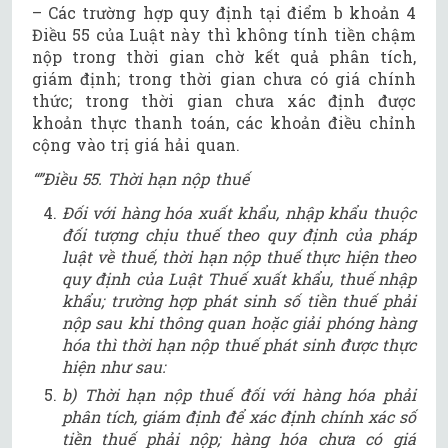
– Các trường hợp quy định tại điểm b khoản 4
Điều 55 của Luật này thì không tính tiền chậm
nộp trong thời gian chờ kết quả phân tích,
giám định; trong thời gian chưa có giá chính
thức; trong thời gian chưa xác định được
khoản thực thanh toán, các khoản điều chỉnh
cộng vào trị giá hải quan.
“”Điều 55. Thời hạn nộp thuế
Đối với hàng hóa xuất khẩu, nhập khẩu thuộc
đối tượng chịu thuế theo quy định của pháp
luật về thuế, thời hạn nộp thuế thực hiện theo
quy định của Luật Thuế xuất khẩu, thuế nhập
khẩu; trường hợp phát sinh số tiền thuế phải
nộp sau khi thông quan hoặc giải phóng hàng
hóa thì thời hạn nộp thuế phát sinh được thực
hiện như sau:
b) Thời hạn nộp thuế đối với hàng hóa phải
phân tích, giám định để xác định chính xác số
tiền thuế phải nộp; hàng hóa chưa có giá