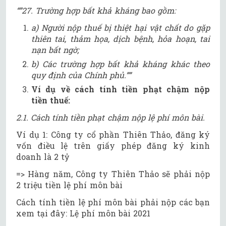
“”27. Trường hợp bất khả kháng bao gồm:
a) Người nộp thuế bị thiệt hại vật chất do gặp
thiên tai, thảm họa, dịch bệnh, hỏa hoạn, tai
nạn bất ngờ;
b) Các trường hợp bất khả kháng khác theo
quy định của Chính phủ.””
Ví dụ về cách tính tiền phạt chậm nộp
tiền thuế:
2.1. Cách tính tiền phạt chậm nộp lệ phí môn bài.
Ví dụ 1: Công ty cổ phần Thiên Thảo, đăng ký
vốn điều lệ trên giấy phép đăng ký kinh
doanh là 2 tỷ
=> Hàng năm, Công ty Thiên Thảo sẽ phải nộp
2 triệu tiền lệ phí môn bài
Cách tính tiền lệ phí môn bài phải nộp các bạn
xem tại đây: Lệ phí môn bài 2021