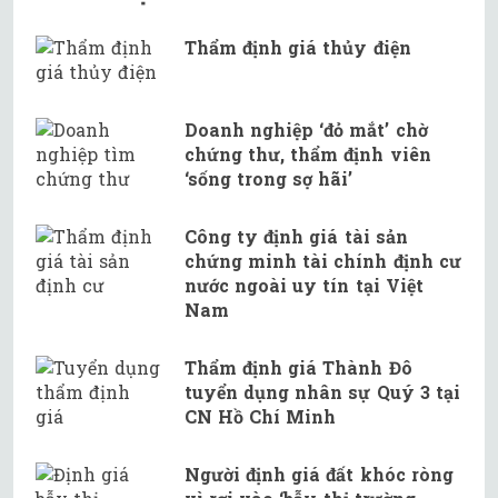
Thẩm định giá thủy điện
Doanh nghiệp ‘đỏ mắt’ chờ
chứng thư, thẩm định viên
‘sống trong sợ hãi’
Công ty định giá tài sản
chứng minh tài chính định cư
nước ngoài uy tín tại Việt
Nam
Thẩm định giá Thành Đô
tuyển dụng nhân sự Quý 3 tại
CN Hồ Chí Minh
Người định giá đất khóc ròng