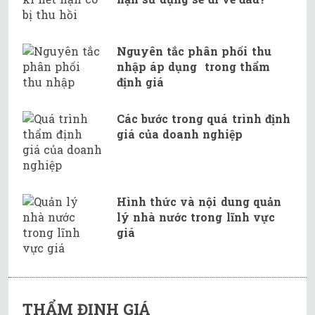
Nguyên tắc phân phối thu
nhập áp dụng trong thẩm
định giá
Các bước trong quá trình định
giá của doanh nghiệp
Hình thức và nội dung quản
lý nhà nước trong lĩnh vực
giá
THẨM ĐỊNH GIÁ