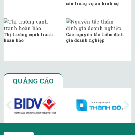
sản trong vụ án hình sự
Thị trường cạnh tranh
Các nguyên tắc thẩm định
hoàn hảo
giá doanh nghiệp
QUẢNG CÁO