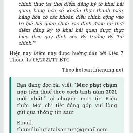
chính thức tại thời điểm đăng ký tờ khai hải
quan; hàng hóa có khoản thực thanh toán,
hàng hóa có các khoản điều chỉnh cộng vào
trị giá hải quan chưa xác định được tại thời
điểm đăng ký tờ khai hải quan được thực
hiện theo quy định của Bộ trưởng Bộ Tài
chính.””
Hiện nay Điểm này được hướng dẫn bởi Điều 7
Thông tư 06/2021/TT-BTC
Theo ketoanthienung.net
Bạn đang đọc bài viết:
“
Mức phạt chậm
nộp tiền thuế theo cách tính năm 2021
mới nhất
”
tại chuyên mục tin Kiến
thức. Mọi chi tiết đóng góp vui lòng
gửi qua thông tin sau:
Email:
thamdinhgiataisan.net@gmail.com