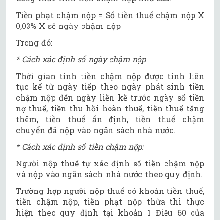
Tiền phạt chậm nộp = Số tiền thuế chậm nộp X
0,03% X số ngày chậm nộp
Trong đó:
* Cách xác định số ngày chậm nộp
Thời gian tính tiền chậm nộp được tính liên
tục kể từ ngày tiếp theo ngày phát sinh tiền
chậm nộp đến ngày liền kề trước ngày số tiền
nợ thuế, tiền thu hồi hoàn thuế, tiền thuế tăng
thêm, tiền thuế ấn định, tiền thuế chậm
chuyển đã nộp vào ngân sách nhà nước.
* Cách xác định số tiền chậm nộp:
Người nộp thuế tự xác định số tiền chậm nộp
và nộp vào ngân sách nhà nước theo quy định.
Trường hợp người nộp thuế có khoản tiền thuế,
tiền chậm nộp, tiền phạt nộp thừa thì thực
hiện theo quy định tại khoản 1 Điều 60 của