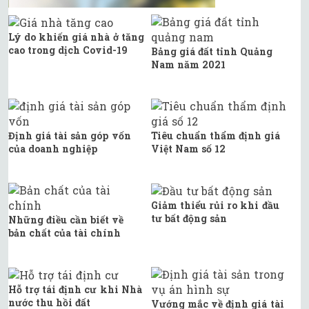
Lý do khiến giá nhà ở tăng
cao trong dịch Covid-19
Bảng giá đất tỉnh Quảng
Nam năm 2021
Định giá tài sản góp vốn
Tiêu chuẩn thẩm định giá
của doanh nghiệp
Việt Nam số 12
Giảm thiểu rủi ro khi đầu
tư bất động sản
Những điều cần biết về
bản chất của tài chính
Hỗ trợ tái định cư khi Nhà
nước thu hồi đất
Vướng mắc về định giá tài