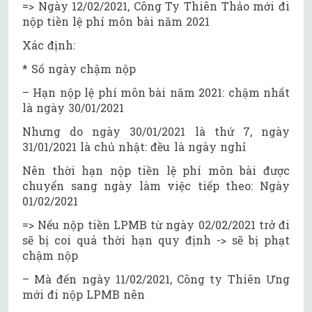
=> Ngày 12/02/2021, Công Ty Thiên Thảo mới đi
nộp tiền lệ phí môn bài năm 2021
Xác định:
* Số ngày chậm nộp
– Hạn nộp lệ phí môn bài năm 2021: chậm nhất
là ngày 30/01/2021
Nhưng do ngày 30/01/2021 là thứ 7, ngày
31/01/2021 là chủ nhật: đều là ngày nghỉ
Nên thời hạn nộp tiền lệ phí môn bài được
chuyển sang ngày làm việc tiếp theo: Ngày
01/02/2021
=> Nếu nộp tiền LPMB từ ngày 02/02/2021 trở đi
sẽ bị coi quá thời hạn quy định -> sẽ bị phạt
chậm nộp
– Mà đến ngày 11/02/2021, Công ty Thiên Ưng
mới đi nộp LPMB nên