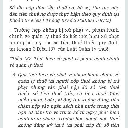
Số lần nộp dần tiền thuế nợ, hồ sơ, thủ tục nộp
dần tiền thuế nợ được thực hiện theo quy định tại
khoản 67 Điều 1 Thông tư số 39/2018/TT-BTC.)
– Trường hợp không bị xử phạt vi phạm hành
chính về quản lý thuế do hết thời hiệu xử phạt
nhưng bị truy thu số tiền thuế thiếu quy định
tại khoản 3 Điều 137 của Luật Quản lý thuế;
“”Điều 137. Thời hiệu xử phạt vi phạm hành chính
về quản lý thuế
Quá thời hiệu xử phạt vi phạm hành chính về
quản lý thuế thì người nộp thuế không bị xử
phạt nhưng vẫn phải nộp đủ số tiền thuế
thiếu, số tiền thuế trốn, số tiền thuế được
miễn, giảm, hoàn, không thu không đúng, tiền
chậm nộp vào ngân sách nhà nước trong thời
hạn 10 năm trở về trước kể từ ngày phát hiện
hành vi vi phạm. Trường hợp người nộp thuế
không đăng ký thuế thì phải nộp đủ số tiền