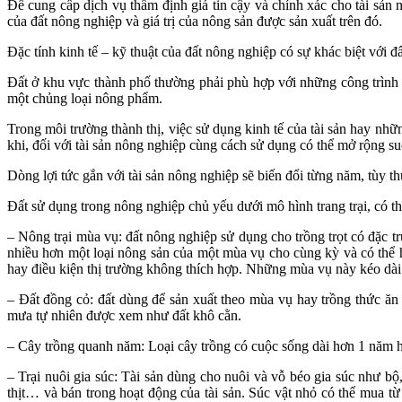
Để cung cấp dịch vụ thẩm định giá tin cậy và chính xác cho tài sản 
của đất nông nghiệp và giá trị của nông sản được sản xuất trên đó.
Đặc tính kinh tế – kỹ thuật của đất nông nghiệp có sự khác biệt với đ
Đất ở khu vực thành phố thường phải phù hợp với những công trình x
một chủng loại nông phẩm.
Trong môi trường thành thị, việc sử dụng kinh tế của tài sản hay nh
khi, đối với tài sản nông nghiệp cùng cách sử dụng có thể mở rộng suốt
Dòng lợi tức gắn với tài sản nông nghiệp sẽ biến đổi từng năm, tùy t
Đất sử dụng trong nông nghiệp chủ yếu dưới mô hình trang trại, có t
– Nông trại mùa vụ: đất nông nghiệp sử dụng cho trồng trọt có đặc t
nhiều hơn một loại nông sản của một mùa vụ cho cùng kỳ và có thể 
hay điều kiện thị trường không thích hợp. Những mùa vụ này kéo dài
– Đất đồng cỏ: đất dùng để sản xuất theo mùa vụ hay trồng thức ăn
mưa tự nhiên được xem như đất khô cằn.
– Cây trồng quanh năm: Loại cây trồng có cuộc sống dài hơn 1 năm
– Trại nuôi gia súc: Tài sản dùng cho nuôi và vỗ béo gia súc như bộ,
thịt… và bán trong hoạt động của tài sản. Súc vật nhỏ có thể mua từ