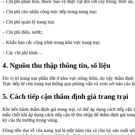
– Chi phí phân bón, thuốc bảo vệ thực vật đối với cây trồng; thức ăn
– Chi phí cho nhân công trực tiếp trong trang trại;
– Chi phí quản lý trang trại;
– Chi phí điện, nước;
– Khấu hao các công trình trong khu vực trang trại;
– Các chi phí khác…
4.
Nguồn thu thập thông tin, số liệu
Do vị trí trang trại phần lớn ở khu vực nông thôn, do vậy thẩm định 
Trực tiếp từ chủ trang trại thông qua phỏng vấn và xem xét báo cáo tài
5. Cách tiếp cận thẩm định giá trang trại
Khi tiến hành thẩm định giá trang trại, có thể áp dụng cách tiếp cận 
mấu chốt khi áp dụng cách tiếp cận từ thu nhập để thẩm định giá tran
kỳ của thị trường trong vùng.
Dòng tiền thu về của trang trại là một hàm của cả chu kỳ sản xuất 