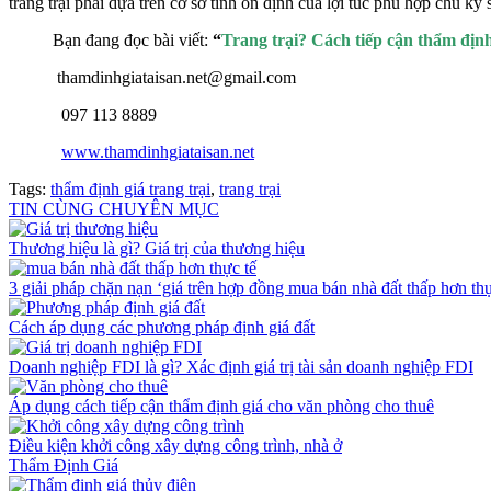
trang trại phải dựa trên cơ sở tính ổn định của lợi túc phù hợp chu kỳ
Bạn đang đọc bài viết:
“
Trang trại? Cách tiếp cận thẩm định
thamdinhgiataisan.net@gmail.com
097 113 8889
www.thamdinhgiataisan.net
Tags
:
thẩm định giá trang trại
,
trang trại
TIN CÙNG CHUYÊN MỤC
Thương hiệu là gì? Giá trị của thương hiệu
3 giải pháp chặn nạn ‘giá trên hợp đồng mua bán nhà đất thấp hơn thự
Cách áp dụng các phương pháp định giá đất
Doanh nghiệp FDI là gì? Xác định giá trị tài sản doanh nghiệp FDI
Áp dụng cách tiếp cận thẩm định giá cho văn phòng cho thuê
Điều kiện khởi công xây dựng công trình, nhà ở
Thẩm Định Giá