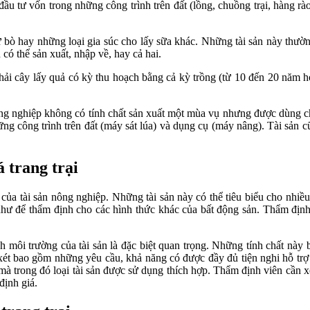
đầu tư vốn trong những công trình trên đất (lồng, chuồng trại, hàng r
tử bò hay những loại gia súc cho lấy sữa khác. Những tài sản này th
ó thể sản xuất, nhập về, hay cả hai.
phải cây lấy quả có kỳ thu hoạch bằng cả kỳ trồng (từ 10 đến 20 năm 
ng nghiệp không có tính chất sản xuất một mùa vụ nhưng được dùng ch
ng công trình trên đất (máy sát lúa) và dụng cụ (máy nâng). Tài sản cũ
á trang trại
ủa tài sản nông nghiệp. Những tài sản này có thể tiêu biểu cho nhiều 
hư để thẩm định cho các hình thức khác của bất động sản. Thẩm định 
ạnh môi trường của tài sản là đặc biệt quan trọng. Những tính chất nà
xét bao gồm những yêu cầu, khả năng có được đầy đủ tiện nghi hỗ trợ
 mà trong đó loại tài sản được sử dụng thích hợp. Thẩm định viên cần x
định giá.