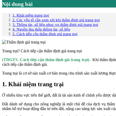
Nội dung bài
1. Khái niệm trang trại
2. Các yếu tố cần xem xét khi thẩm định giá trang trại
3. Thông tin, số liệu phục vụ thẩm định giá trang trại
4. Nguồn thu thập thông tin, số liệu
5. Cách tiếp cận thẩm định giá trang trại
Trang trại? Cách tiếp cận thẩm định giá trang trại
(TDGTS- Cách tiếp cận thẩm định giá trang trại)-
Khi thẩm định 
cách tiếp cận thẩm định giá.
Trang trại là cơ sở sản xuất cơ bản trong chu trình sản xuất lương thực
1. Khái niệm trang trại
Ở nhiều khu vực trên thế giới, đất là tài sản kinh tế chính yếu được 
Đất dành sử dụng cho nông nghiệp là một chủ đề của dịch vụ thẩm 
nhằm hỗ trợ hoạt động đầu tư trên đất, nâng cao năng lực sản xuất của