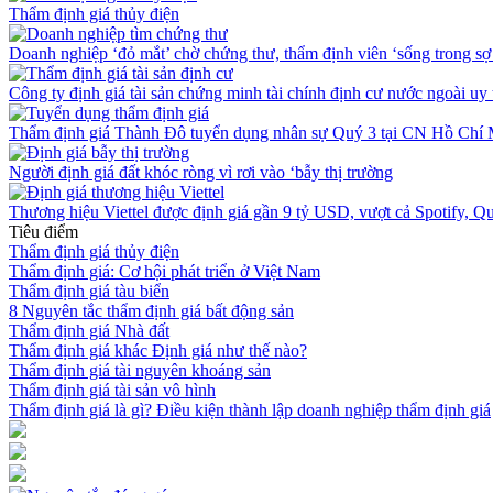
Thẩm định giá thủy điện
Doanh nghiệp ‘đỏ mắt’ chờ chứng thư, thẩm định viên ‘sống trong sợ 
Công ty định giá tài sản chứng minh tài chính định cư nước ngoài uy 
Thẩm định giá Thành Đô tuyển dụng nhân sự Quý 3 tại CN Hồ Chí
Người định giá đất khóc ròng vì rơi vào ‘bẫy thị trường
Thương hiệu Viettel được định giá gần 9 tỷ USD, vượt cả Spotify, Qu
Tiêu điểm
Thẩm định giá thủy điện
Thẩm định giá: Cơ hội phát triển ở Việt Nam
Thẩm định giá tàu biển
8 Nguyên tắc thẩm định giá bất động sản
Thẩm định giá Nhà đất
Thẩm định giá khác Định giá như thế nào?
Thẩm định giá tài nguyên khoáng sản
Thẩm định giá tài sản vô hình
Thẩm định giá là gì? Điều kiện thành lập doanh nghiệp thẩm định giá