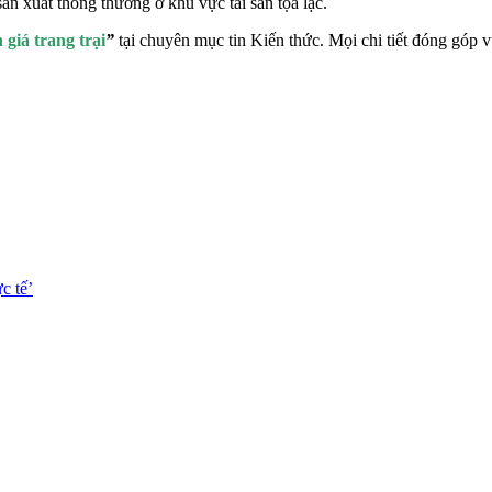
 san xuất thông thường ở khu vực tài sản tọa lạc.
 giá trang trại
”
tại chuyên mục tin Kiến thức. Mọi chi tiết đóng góp vu
c tế’