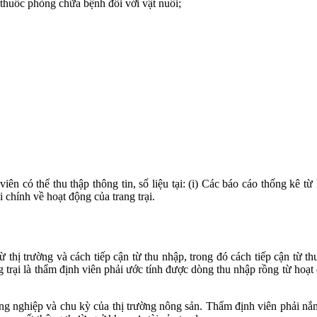
, thuốc phòng chữa bệnh đối với vật nuôi;
viên có thể thu thập thông tin, số liệu tại: (i) Các báo cáo thống kê 
 chính về hoạt động của trang trại.
từ thị trường và cách tiếp cận từ thu nhập, trong đó cách tiếp cận từ th
g trại là thẩm định viên phải ước tính được dòng thu nhập rồng từ hoạt
nông nghiệp và chu kỳ của thị trường nông sản. Thẩm định viên phải n