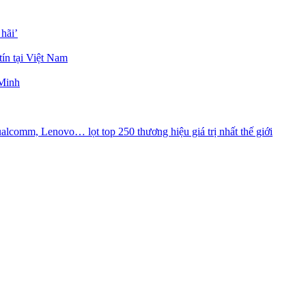
hãi’
tín tại Việt Nam
 Minh
alcomm, Lenovo… lọt top 250 thương hiệu giá trị nhất thế giới