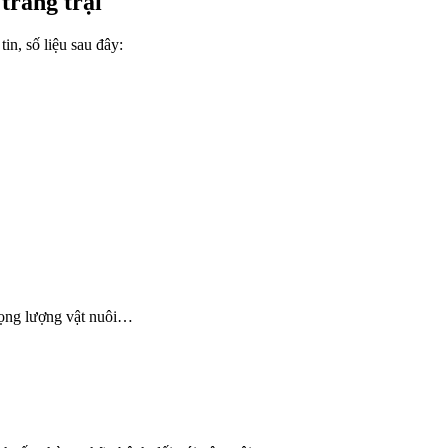
 trang trại
in, số liệu sau đây:
trọng lượng vật nuôi…