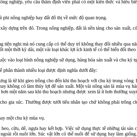
nông nghiệp, yêu cầu thẩm định viên phải có một kiến thức và hiểu biế
ất phi nông nghiệp hay đất đô thị về mức độ quan trọng.
ây dựng trên đó. Trong nông nghiệp, đất là nền tảng cho sản xuất, có 
ững tiện nghi mà nó cung cấp có thể duy trì không thay đổi nhiều qua
 một thời kỳ dài, một vài loại khác lợi ích kinh tế có thể biến đổi the
huộc vào loại hình nông nghiệp sử dụng, hàng hóa sản xuất và chu kỳ tự
hể phân thành nhiều loại được định nghĩa dưới đây:
rưng là từ khi gieo trồng cho đến khi thu hoạch với chu kỳ trong vòng
hay không có làm thủy lợi để sản xuất. Một vài nông sản là mùa vụ hà
 hơn một năm sau khi thu hoạch nhưng được xem là ít hơn thường xuyên
 cho gia súc. Thường được tưới tiêu nhân tạo chứ không phải trông 
 hay một chu kỳ mùa vụ.
 heo, cừu, dê, ngựa hay kết hợp. Việc sử dụng thực tế những tài sản có
 ngoài rồi nuôi lớn. Súc vật lớn có thể nuôi để sử dụng hay làm giống.