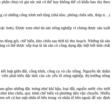
ào phân chia) và gia súc mà có thể hay không thể có khấu hao tùy theo
ường có những công trình mở rộng (nhà kho, phòng chứa sữa, tháp ú…)
hoặc hơn). Được xem như tài sản nông nghiệp vì chúng được sản xuất
o đóng gói, chế biến, kho chứa sau thời kỳ thu hoạch. Những tài sản
ng có thể được xếp loại là tài sản có công dụng đặc biệt bởi tính chất
kết hợp giữa đất, công trình, công cụ và cây trồng. Nguyên tắc thẩm
viên phải hiểu đặc tính của các yếu tố nông nghiệp, thị trường nông
y bao gồm những đặc trưng như khí hậu, loại đất, nguồn nước cho tưới
 như kho chứa, quy trình chế biến và phương tiện vận chuyển. Nhiều
em xét cả hai mặt nhân tố bên trong và nhân tố bên ngoài để xác định