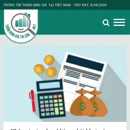
THÔNG TIN THẨM ĐỊNH GIÁ TẠI VIỆT NAM
- THỨ BẢY, 8/08/2026